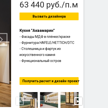
63 440
руб./п.м
Вызвать дизайнера
Кухня "Аквамарин"
- Фасады МДФ в плёнке/краске
- Фурнитура HAFELE/HETTICH/DTC
- Столешница и фартук из
искусственного камня
- Функциональный остров
Получить расчет и дизайн-проект
◀
▶