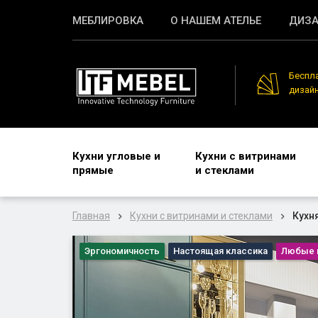
МЕБЛИРОВКА
О НАШЕМ АТЕЛЬЕ
ДИЗА
Беспл
дизай
Кухни угловые и
Кухни с витринами
прямые
и стеклами
Главная
Кухни с витринами и стеклами
Кухн
Эргономичность
Настоящая классика
Любые 