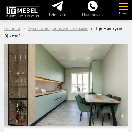
Меню
Telegram
Позвонить
Главная
Кухни с витринами и стеклами
Прямая кухня
"Фиста"