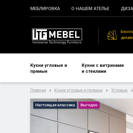
МЕБЛИРОВКА
О НАШЕМ АТЕЛЬЕ
ДИЗА
Беспл
дизай
Кухни угловые и
Кухни с витринами
прямые
и стеклами
Главная
Кухни угловые и прямые
Угловые
Настоящая классика
Выгодно