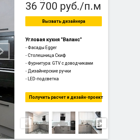
36 700
руб./п.м
Вызвать дизайнера
Угловая кухня "Валанс"
- Фасады Egger
- Столешница Скиф
- Фурнитура: GTV с доводчиками
- Дизайнерские ручки
- LED-подсветка
Получить расчет и дизайн-проект
◀
▶