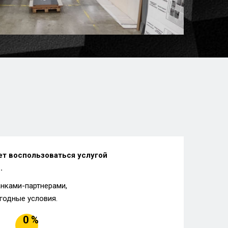
ет воспользоваться услугой
.
анками-партнерами,
годные условия.
0 %